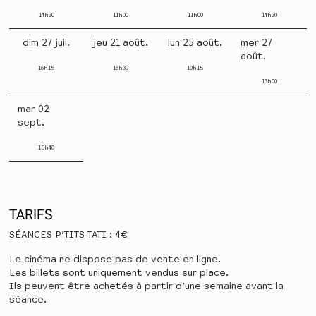
14h30
11h00
11h00
14h30
dim 27 juil.
jeu 21 août.
lun 25 août.
mer 27
août.
16h15
16h30
10h15
13h00
mar 02
sept.
15h40
TARIFS
SÉANCES P’TITS TATI : 4€
Le cinéma ne dispose pas de vente en ligne.
Les billets sont uniquement vendus sur place.
Ils peuvent être achetés à partir d’une semaine avant la
séance.