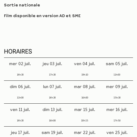
Sortie nationale
Film disponible en version AD et SME
HORAIRES
mer 02 juil.
jeu 03 juil.
ven 04 juil.
sam 05 juil.
14h30
17h30
19h10
11h00
dim 06 juil.
lun 07 juil.
mar 08 juil.
mer 09 juil.
11h00
14h30
16h00
15h30
ven 11 juil.
dim 13 juil.
mar 15 juil.
mer 16 juil.
14h30
16h00
10h15
17h50
jeu 17 juil.
sam 19 juil.
mar 22 juil.
ven 25 juil.