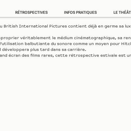
RÉTROSPECTIVES
INFOS PRATIQUES
LE THÉÂT
u British International Pictures contient déjà en germe sa lu
 s’approprier véritablement le médium cinématographique, sa r
r l’utilisation balbutiante du sonore comme un moyen pour Hitc
il développera plus tard dans sa carrière.
grand écran des films rares, cette rétrospective estivale est 