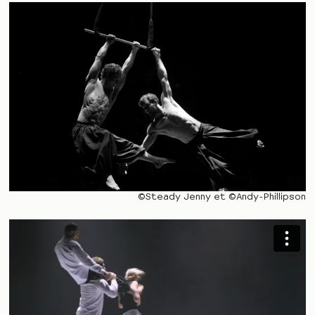
©Steady Jenny et ©Andy-Phillipson