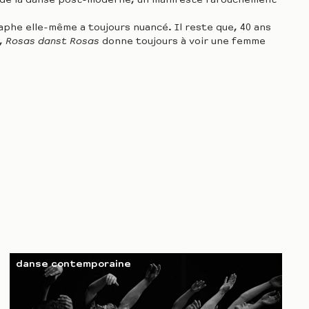
n de la danse post-moderne, un manifeste farouchement
aphe elle-même a toujours nuancé. Il reste que, 40 ans
n,
Rosas danst Rosas
donne toujours à voir une femme
danse contemporaine