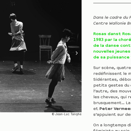
Dans le cadre du F
Centre Wallonie Br
Rosas danst Ros
1983 par la cho
de la danse con
nouvelles jeunes
de sa puissance 
Sur scène, quatr
redéfinissent le 
Sidérantes, débor
petits gestes du
l’autre, des mouv
les cheveux, qui r
brusquement… La 
et
Peter Vermee
s’appuient sur de
© Jean-Luc Tanghe
On a longtemps di