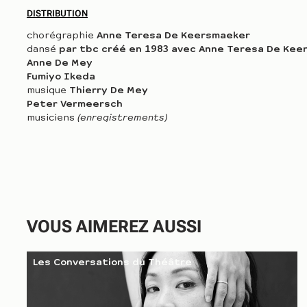
DISTRIBUTION
chorégraphie
Anne Teresa De Keersmaeker
dansé
par tbc
créé en 1983 avec
Anne Teresa De Kee
Anne De Mey
Fumiyo Ikeda
musique
Thierry De Mey
Peter Vermeersch
musiciens
(enregistrements)
percussions et piano
Thierry De Mey
piano
Walter Hus
saxophone
Eric Sleichim
clarinette
Peter Vermeersch
lumières
Remon Fromont
costumes
Rosas
coordination artistique
VOUS AIMEREZ AUSSI
et planning
Anne Van Aershot
assistante à la direction artistique
Martine Lange
directeur technique
Thomas Verachtert
Les Conversations du Théâtre
chef costumière
Veerle Van den Wouwer
assistée par
Els Van Buggenhout
et Chiara Mazzarolo
première mondiale
06/05/1983,
Kaaitheaterfestival 