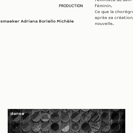
féministe au sei
PRODUCTION
féminin.
Ce que la chorégr
après sa créatio
rsmaeker
Adriana Boriello
Michèle
nouvelle.
danse
au Théâtre
de la Balsamine à