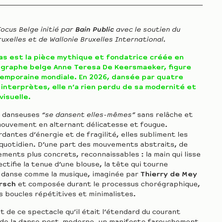
ocus Belge initié par
Bain Public
avec le soutien du
uxelles et de Wallonie Bruxelles International.
as est la pièce mythique et fondatrice créée en
régraphe belge Anne Teresa De Keersmaeker, figure
temporaine mondiale. En 2026, dansée par quatre
 interprètes, elle n’a rien perdu de sa modernité et
visuelle.
e danseuses
“se dansent elles-mêmes”
sans relâche et
mouvement en alternant délicatesse et fougue.
dantes d’énergie et de fragilité, elles subliment les
 quotidien. D’une part des mouvements abstraits, de
ements plus concrets, reconnaissables : la main qui lisse
ectifie la tenue d’une blouse, la tête qui tourne
danse comme la musique, imaginée par
Thierry de Mey
rsch
et composée durant le processus chorégraphique,
s boucles répétitives et minimalistes.
t de ce spectacle qu’il était l’étendard du courant