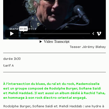
Teaser Jérémy Blahay
durée 1h30
tarif A
À l’intersection du blues, du raï et du rock, Mademoiselle
est un groupe composé de Rodolphe Burger, Sofiane Saidi
et Mehdi Haddad. Il est aussi un album dédié à Rachid Taha,
en hommage à son rock électro-oriental engagé.
Rodolphe Burger, Sofiane Saidi et Mehdi Haddab : une hydre à