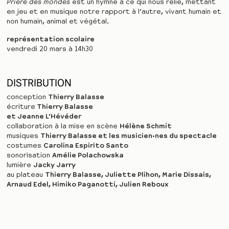
Prière des mondes
est un hymne à ce qui nous relie, mettant
en jeu et en musique notre rapport à l’autre, vivant humain et
non humain, animal et végétal.
représentation scolaire
vendredi 20 mars à 14h30
DISTRIBUTION
conception
Thierry Balasse
écriture
Thierry Balasse
et Jeanne L’Hévéder
collaboration à la mise en scène
Hélène Schmit
musiques
Thierry Balasse et les musicien·nes du spectacle
costumes
Carolina Espirito Santo
sonorisation
Amélie Polachowska
lumière
Jacky Jarry
au plateau
Thierry Balasse,
Juliette Plihon, Marie Dissais,
Arnaud Edel, Himiko Paganotti,
Julien Reboux