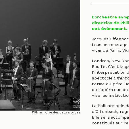
L’orchestre symp
direction de Phi
cet événement. P
Jacques Offenbach
tous ses ouvrages
vivant à Paris, Vi
Londres, New-York
Bouffe. C’est la 
l’interprétation 
spectacle
Offenba
terme d’Opéra-Bo
de l’opéra que de 
vise les institut
La Philharmonie d
d’Offenbach, regr
©Philarmonie des deux mondes
Elle sera accompa
constitués sur l’