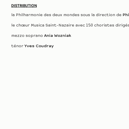
DISTRIBUTION
la Philharmonie des deux mondes sous la direction de
Phi
le chœur Musica Saint-Nazaire avec 150 choristes dirigé
mezzo soprano
Ania Wozniak
ténor
Yves Coudray
Les œuvres
Orphée aux enfers
– 1858
La belle Hélène
– 1864
La Périchole
– 1868
La vie parisienne
– 1866
Les brigands
– 1869
La fille du tambour major
– 1879