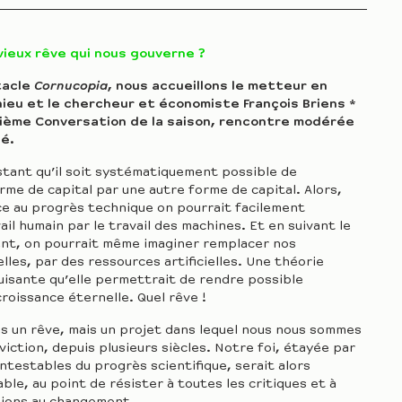
vieux rêve qui nous gouverne ?
tacle
Cornucopia
, nous accueillons le metteur en
ieu et le chercheur et économiste François Briens *
sième Conversation de la saison, rencontre modérée
lé.
stant qu’il soit systématiquement possible de
rme de capital par une autre forme de capital. Alors,
ce au progrès technique on pourrait facilement
ail humain par le travail des machines. Et en suivant le
t, on pourrait même imaginer remplacer nos
lles, par des ressources artificielles. Une théorie
uisante qu’elle permettrait de rendre possible
croissance éternelle. Quel rêve !
pas un rêve, mais un projet dans lequel nous nous sommes
iction, depuis plusieurs siècles. Notre foi, étayée par
ontestables du progrès scientifique, serait alors
ble, au point de résister à toutes les critiques et à