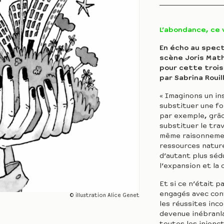
L’abondance, ce 
En écho au spec
scène Joris Math
pour cette troi
par Sabrina Rouil
« Imaginons un in
substituer une fo
par exemple, grâ
substituer le trav
même raisonnemen
ressources nature
d’autant plus séd
l’expansion et la 
Et si ce n’était 
engagés avec conv
© illustration Alice Genet
les réussites inc
devenue inébranla