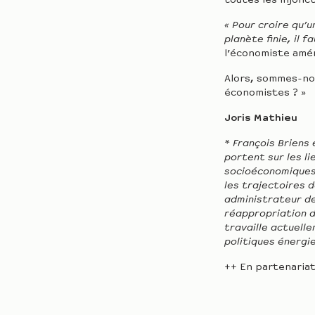
toutes les injonc
« Pour croire qu’u
planète finie, il 
l’économiste amé
Alors, sommes-no
économistes ? »
Joris Mathieu
* François Briens
portent sur les l
socioéconomiques 
les trajectoires 
administrateur de 
réappropriation d
travaille actuelle
politiques énergi
++ En partenariat