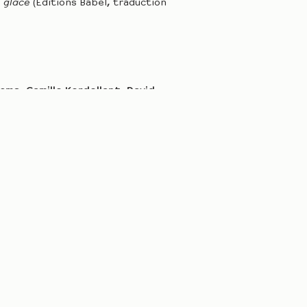
e glace
(Éditions Babel, traduction
roms, Camille Kerdellant, David
u roman de Tarjei Vessas
inh
stophe Gadonna