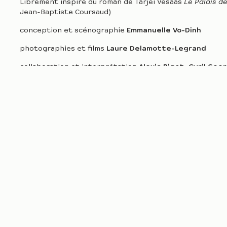
Librement inspiré du roman de Tarjei Vesaas
Le Palais d
Jean-Baptiste Coursaud)
conception et scénographie
Emmanuelle Vo-Dinh
photographies et films
Laure Delamotte-Legrand
collaboration et interprétation
Alexia Bigot, Cyril Gee
Monceau
assistanat
Violette Angé
texte
Le Palais de glace
– extraits librement inspirés d
musique
Olyphant
lumières
Françoise Michel
dispositif vidéo projection
Jean-François Domingues
costumes
Laure Delamotte-Legrand, Emmanuelle Vo-D
confection
Cyril Geeroms, Salina Dumay
conception et réalisation mobiliers et accessoires
Chri