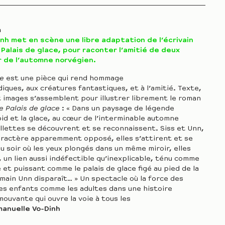
n
nh met en scène une libre adaptation de l’écrivain
 Palais de glace, pour raconter l’amitié de deux
r de l’automne norvégien.
ce
est une pièce qui rend hommage
iques, aux créatures fantastiques, et à l’amitié. Texte,
 images s’assemblent pour illustrer librement le roman
e Palais de glace
: « Dans un paysage de légende
oid et la glace, au cœur de l’interminable automne
illettes se découvrent et se reconnaissent. Siss et Unn,
aractère apparemment opposé, elles s’attirent et se
au soir où les yeux plongés dans un même miroir, elles
, un lien aussi indéfectible qu’inexplicable, ténu comme
e et puissant comme le palais de glace figé au pied de la
main Unn disparaît… » Un spectacle où la force des
es enfants comme les adultes dans une histoire
ouvante qui ouvre la voie à tous les
anuelle Vo-Dinh