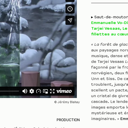
Saut-de-mouto
Emmanuelle Vo-Di
Tarjei Vesaas, Le
fillettes au cœu
« La forêt de gla
aux paysages nord
musique, danse et
de Tarjei Vesaas
L
façonné par le fr
norvégien, deux f
Unn et Siss. De c
troublent, jusqu’
scellent un pacte
un cristal de givr
cascade. Le lende
© Jérémy Blahay
images emporte l
mystérieuse et ém
imaginaires. »
Emm
PRODUCTION