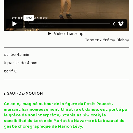
Teaser Jérémy Blahay
durée 45 min
à partir de 4 ans
tarif C
SAUT-DE-MOUTON
Ce solo, imaginé autour de la figure du Petit Poucet,
mariant harmonieusement théâtre et danse, est porté par
la grâce de son interprète, Stanislas Siwiorek, la
sensibilité du texte de Mariette Navarro et la beauté du
geste chorégraphique de Marion Lévy.