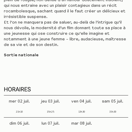
plein de fougue, non dénué d’un humour doucement insolent,
qui nous entraine avec un plaisir contagieux dans un récit
rocambolesque, sachant quand il le faut créer un délicieux et
irrésistible suspense.
Et l’on ne manquera pas de saluer, au-delà de l’intrigue qu’il
nous dévoile, la modernité d’un film donnant toute sa place à
une jeunesse qui ose construire ce qu’elle imagine et
notamment à une jeune femme – libre, audacieuse, maîtresse
de sa vie et de son destin.
Sortie nationale
HORAIRES
mer 02 juil.
jeu 03 juil.
ven 04 juil.
sam 05 juil.
21h10
15h25
13h30
15h30
dim 06 juil.
lun 07 juil.
mar 08 juil.