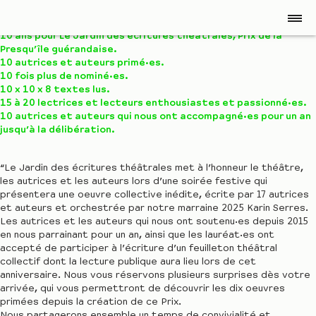
10 ans pour Le Jardin des écritures théâtrales, Prix de la
Presqu’île guérandaise.
10 autrices et auteurs primé·es.
10 fois plus de nominé·es.
10 x 10 x 8 textes lus.
15 à 20 lectrices et lecteurs enthousiastes et passionné·es.
10 autrices et auteurs qui nous ont accompagné·es pour un an
jusqu’à la délibération.
“Le Jardin des écritures théâtrales met à l’honneur le théâtre,
les autrices et les auteurs lors d’une soirée festive qui
présentera une oeuvre collective inédite, écrite par 17 autrices
et auteurs et orchestrée par notre marraine 2025 Karin Serres.
Les autrices et les auteurs qui nous ont soutenu·es depuis 2015
en nous parrainant pour un an, ainsi que les lauréat·es ont
accepté de participer à l’écriture d’un feuilleton théâtral
collectif dont la lecture publique aura lieu lors de cet
anniversaire. Nous vous réservons plusieurs surprises dès votre
arrivée, qui vous permettront de découvrir les dix oeuvres
primées depuis la création de ce Prix.
Nous partagerons ensemble un temps de convivialité et