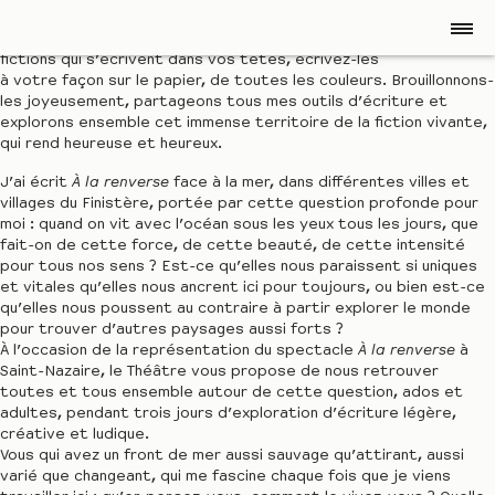
“Venez écrire avec moi pendant trois jours, découvrez les
fictions qui s’écrivent dans vos têtes, écrivez-les
à votre façon sur le papier, de toutes les couleurs. Brouillonnons-
les joyeusement, partageons tous mes outils d’écriture et
explorons ensemble cet immense territoire de la fiction vivante,
qui rend heureuse et heureux.
J’ai écrit
À la renverse
face à la mer, dans différentes villes et
villages du Finistère, portée par cette question profonde pour
moi : quand on vit avec l’océan sous les yeux tous les jours, que
fait-on de cette force, de cette beauté, de cette intensité
pour tous nos sens ? Est-ce qu’elles nous paraissent si uniques
et vitales qu’elles nous ancrent ici pour toujours, ou bien est-ce
qu’elles nous poussent au contraire à partir explorer le monde
pour trouver d’autres paysages aussi forts ?
À l’occasion de la représentation du spectacle
À la renverse
à
Saint-Nazaire, le Théâtre vous propose de nous retrouver
toutes et tous ensemble autour de cette question, ados et
adultes, pendant trois jours d’exploration d’écriture légère,
créative et ludique.
Vous qui avez un front de mer aussi sauvage qu’attirant, aussi
varié que changeant, qui me fascine chaque fois que je viens