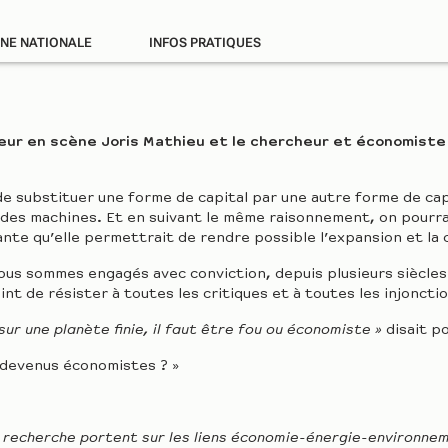
ÈNE NATIONALE
INFOS PRATIQUES
teur en scène Joris Mathieu et le chercheur et économiste 
de substituer une forme de capital par une autre forme de cap
ail des machines. Et en suivant le même raisonnement, on pour
ante qu’elle permettrait de rendre possible l’expansion et la 
 nous sommes engagés avec conviction, depuis plusieurs siècles
int de résister à toutes les critiques et à toutes les injonct
sur une planète finie, il faut être fou ou économiste »
disait p
devenus économistes ? »
e recherche portent sur les liens économie-énergie-environnem